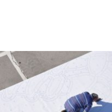
mozaika. Ustvarili smo mozaik za Guinnesovo knjigo 
rekordov. 
K projektu smo povabili tudi inženirja grafične tehnologije, 
da nam je pripravil in izrezal formo v velikosti 600 m2, na 
katero smo lahko nanašali pokrovčke. Za lepljenje smo 
morali uporabiti material ki ne pušča sledi, da smo lahko 
ponovno uporabili pokrovčke pri nadaljnji obdelavi. 
Postavljanje mozaika smo zasnovali kot dogodek, na 
katerem so nastopili glasbeniki Alya, Hamo & Tribute2love 
z ostalim spremljevalnim programom.