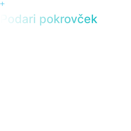
Interseroh
Podari pokrovček
.
Dogodek
, 
Identiteta
, 
Izkustveni marketing
, 
Kampanja