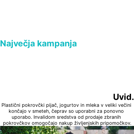
Največja kampanja
 iz odpadnih 
pokrovčkov na svetu v pomoč 
hendikepiranim otrokom.
Interseroh, podjetje ki se ukvarja z recikliranjem nas je 
povabil, da jim pripravimo PR projekt s čimer bi vsa 
sponzorstva, ki so jih doslej namenjali v podjetju lahko 
izkoristili v promocijo.
Uvid.
Plastični pokrovčki pijač, jogurtov in mleka v veliki večini 
končajo v smeteh, čeprav so uporabni za ponovno 
uporabo. Invalidom sredstva od prodaje zbranih 
pokrovčkov omogočajo nakup življenjskih pripomočkov.