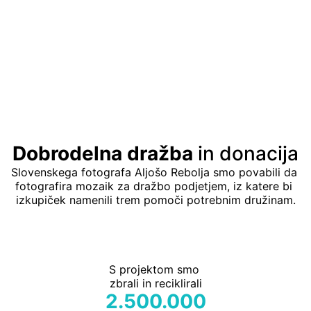
Sodelujoči v spremljevalnem programu so preko svojih 
družbenih omrežjih obveščali svoje sledilce o dogodku.
Med samo postavitvijo mozaika smo posneli smo spletni 
video in preko Facebooka strani obveščali o poteku 
dogodkov. Priznani spletni portal Trend Hunter je naš 
video objavil in ga uvrstil med tri najbolj inovativne 
socialno-okojevarstvene akcije leta.
Dobrodelna dražba
 in donacija
Slovenskega fotografa Aljošo Rebolja smo povabili da 
fotografira mozaik za dražbo podjetjem, iz katere bi 
izkupiček namenili trem pomoči potrebnim družinam.
S projektom smo 
zbrali in reciklirali
2.500.000