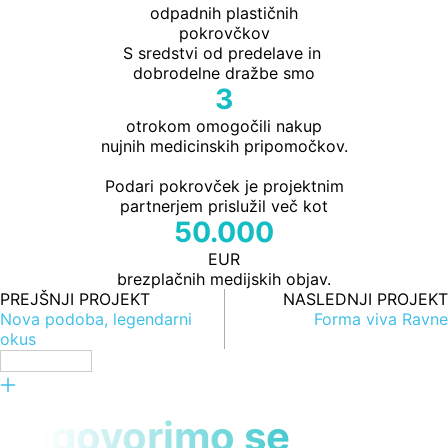
odpadnih plastičnih
pokrovčkov
S sredstvi od predelave in 
dobrodelne dražbe smo
3
otrokom omogočili nakup
nujnih medicinskih pripomočkov.
Podari pokrovček je projektnim
partnerjem prislužil več kot
50.000
EUR
brezplačnih medijskih objav.
PREJŠNJI PROJEKT
NASLEDNJI PROJEKT
Nova podoba, legendarni
Forma viva Ravne
okus
Vsi projekti
Želite začeti projekt?
Pogovorimo se