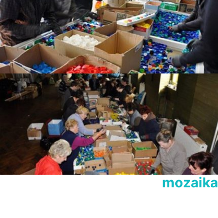
Postavitev
 mozaika
Mozaik smo postavljali na parkirišču v BTCju pred 
Kristalno palačo. Z več kot 120 osnovnošolci, študenti in 
prostovoljci smo imeli na voljo 48 ur za postavitev 