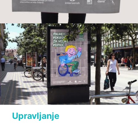
Upravljanje
 družbenih medijev
O akciji zbiranja pokrovčkov so na osrednjem 
televizijskem dnevniku 24ur pripravili prispevek, poročali 
so na Siolu, Žurnalu in ostalih novičarskih portalih. 