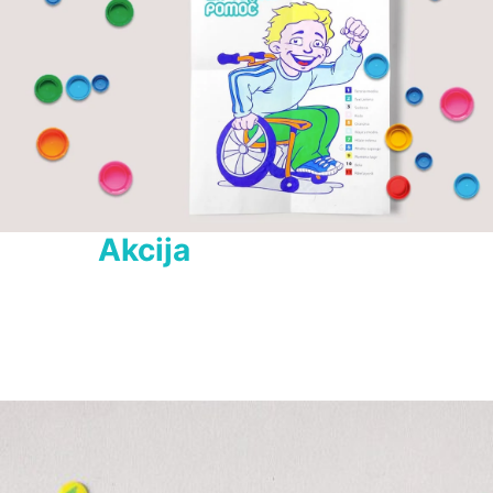
Akcija
 zbiranja pokrovčkov
Pred glavnim dogodkom kampanje smo pripravili mini 
kampanjo, ki je pozivala k zbiranju pokrovčkov v ta namen 
oblikovanimi koši v trgovinah Spar, BTC-ju in ostalih 
zbirnih centrih na območju Slovenije. Tako smo v samo 
dveh mesecih zbrali skupaj 500.000 pokrovčkov, ki smo 
jih nameravali uporabiti kot gradnik za sliko.